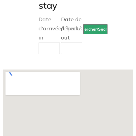
stay
Date
Date de
d'arrivée/Check-
départ/Check-
in
out